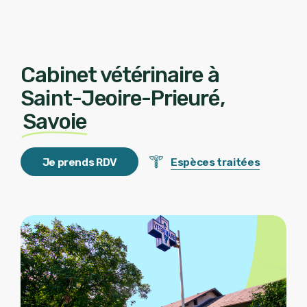
Cabinet vétérinaire à
Saint-Jeoire-Prieuré,
Savoie
J
e
p
r
e
n
d
s
R
D
V
Espèces traitées